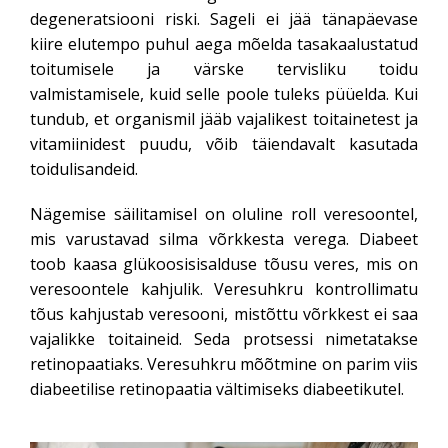
degeneratsiooni riski. Sageli ei jää tänapäevase
kiire elutempo puhul aega mõelda tasakaalustatud
toitumisele ja värske tervisliku toidu
valmistamisele, kuid selle poole tuleks püüelda. Kui
tundub, et organismil jääb vajalikest toitainetest ja
vitamiinidest puudu, võib täiendavalt kasutada
toidulisandeid.
Nägemise säilitamisel on oluline roll veresoontel,
mis varustavad silma võrkkesta verega. Diabeet
toob kaasa glükoosisisalduse tõusu veres, mis on
veresoontele kahjulik. Veresuhkru kontrollimatu
tõus kahjustab veresooni, mistõttu võrkkest ei saa
vajalikke toitaineid. Seda protsessi nimetatakse
retinopaatiaks. Veresuhkru mõõtmine on parim viis
diabeetilise retinopaatia vältimiseks diabeetikutel.