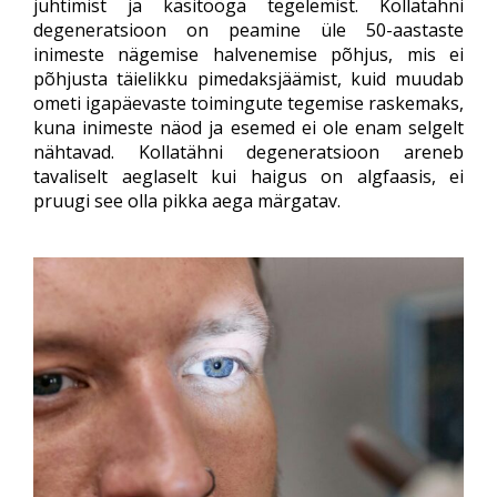
juhtimist ja käsitööga tegelemist. Kollatähni
degeneratsioon on peamine üle 50-aastaste
inimeste nägemise halvenemise põhjus, mis ei
põhjusta täielikku pimedaksjäämist, kuid muudab
ometi igapäevaste toimingute tegemise raskemaks,
kuna inimeste näod ja esemed ei ole enam selgelt
nähtavad. Kollatähni degeneratsioon areneb
tavaliselt aeglaselt kui haigus on algfaasis, ei
pruugi see olla pikka aega märgatav.