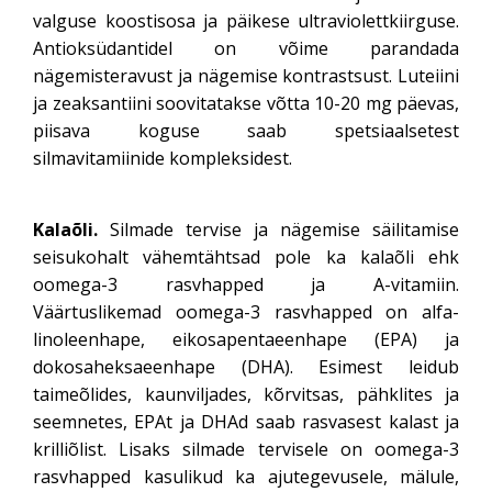
valguse koostisosa ja päikese ultraviolettkiirguse.
Antioksüdantidel on võime parandada
nägemisteravust ja nägemise kontrastsust. Luteiini
ja zeaksantiini soovitatakse võtta 10-20 mg päevas,
piisava koguse saab spetsiaalsetest
silmavitamiinide kompleksidest.
Kalaõli.
Silmade tervise ja nägemise säilitamise
seisukohalt vähemtähtsad pole ka kalaõli ehk
oomega-3 rasvhapped ja A-vitamiin.
Väärtuslikemad oomega-3 rasvhapped on alfa-
linoleenhape, eikosapentaeenhape (EPA) ja
dokosaheksaeenhape (DHA). Esimest leidub
taimeõlides, kaunviljades, kõrvitsas, pähklites ja
seemnetes, EPAt ja DHAd saab rasvasest kalast ja
krilliõlist. Lisaks silmade tervisele on oomega-3
rasvhapped kasulikud ka ajutegevusele, mälule,