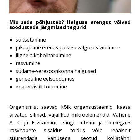
Mis seda põhjustab? Haiguse arengut võivad
soodustada järgmised tegurid:
suitsetamine
pikaajaline eredas päikesevalguses viibimine
liigne alkoholitarbimine
rasvumine
südame-veresoonkonna haigused
geneetiline eelsoodumus
ebatervislik toitumine
Organismist saavad kõik organsüsteemid, kaasa
arvatud silmad, vajalikud mikroelemendid. Vähene
A, C ja E-vitamiini, tsingi, luteiini ja oomega-3
rasvhapete sisaldus toidus võib reaalselt
suurendada vanusega seotud kollatähni