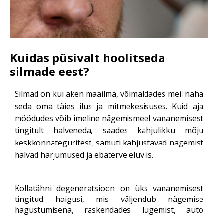
Kuidas püsivalt hoolitseda
silmade eest?
Silmad on kui aken maailma, võimaldades meil näha
seda oma täies ilus ja mitmekesisuses. Kuid aja
möödudes võib imeline nägemismeel vananemisest
tingitult halveneda, saades kahjulikku mõju
keskkonnateguritest, samuti kahjustavad nägemist
halvad harjumused ja ebaterve eluviis.
Kollatähni degeneratsioon on üks vananemisest
tingitud haigusi, mis väljendub nägemise
hägustumisena, raskendades lugemist, auto