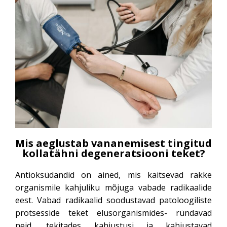
Mis aeglustab vananemisest tingitud
kollatähni degeneratsiooni teket?
Antioksüdandid on ained, mis kaitsevad rakke
organismile kahjuliku mõjuga vabade radikaalide
eest. Vabad radikaalid soodustavad patoloogiliste
protsesside teket elusorganismides- ründavad
neid, tekitades kahjustusi ja kahjustavad