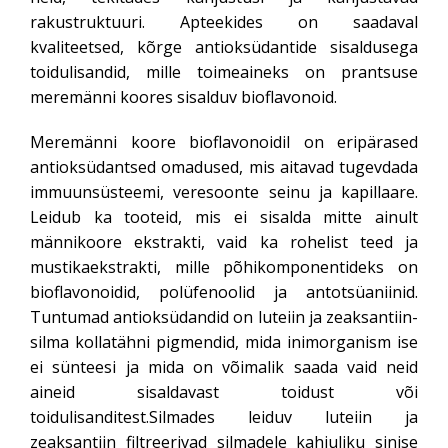
rakustruktuuri. Apteekides on saadaval
kvaliteetsed, kõrge antioksüdantide sisaldusega
toidulisandid, mille toimeaineks on prantsuse
meremänni koores sisalduv bioflavonoid.
Meremänni koore bioflavonoidil on eripärased
antioksüdantsed omadused, mis aitavad tugevdada
immuunsüsteemi, veresoonte seinu ja kapillaare.
Leidub ka tooteid, mis ei sisalda mitte ainult
männikoore ekstrakti, vaid ka rohelist teed ja
mustikaekstrakti, mille põhikomponentideks on
bioflavonoidid, polüfenoolid ja antotsüaniinid.
Tuntumad antioksüdandid on luteiin ja zeaksantiin-
silma kollatähni pigmendid, mida inimorganism ise
ei sünteesi ja mida on võimalik saada vaid neid
aineid sisaldavast toidust või
toidulisanditest.Silmades leiduv luteiin ja
zeaksantiin filtreerivad silmadele kahjuliku sinise